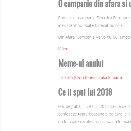
O campanie din afara si
Romania – campania Electrica Furnizare:
inexistent nu poate fi decat ridicola.
Din Afara: Campanie Volvo XC 60: emoti
Video
Meme-ul anului
#metoo (Calin Ionescu aka Rimaru)
Ce ii spui lui 2018
Mai degraba, ii urez lui 2017 sa-l ia de 
confeseze toate boacanele pe care le-a fa
nu le poate rezolva, macar sa nu le mai 