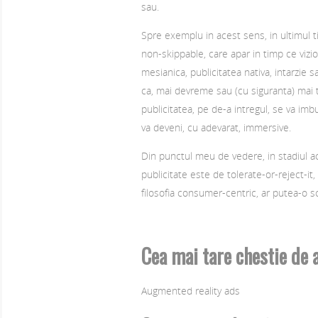
sau.
Spre exemplu in acest sens, in ultimul 
non-skippable, care apar in timp ce vizio
mesianica, publicitatea nativa, intarzie 
ca, mai devreme sau (cu siguranta) mai t
publicitatea, pe de-a intregul, se va imb
va deveni, cu adevarat, immersive.
Din punctul meu de vedere, in stadiul ac
publicitate este de tolerate-or-reject-it, 
filosofia consumer-centric, ar putea-o s
Cea mai tare chestie de 
Augmented reality ads