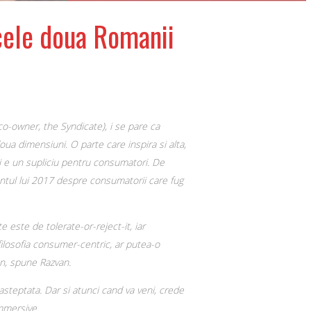
 cele doua Romanii
o-owner, the Syndicate), i se pare ca
ua dimensiuni. O parte care inspira si alta,
si e un supliciu pentru consumatori. De
ilantul lui 2017 despre consumatorii care fug
e este de tolerate-or-reject-it, iar
 filosofia consumer-centric, ar putea-o
n, spune Razvan.
 asteptata. Dar si atunci cand va veni, crede
mmersive.