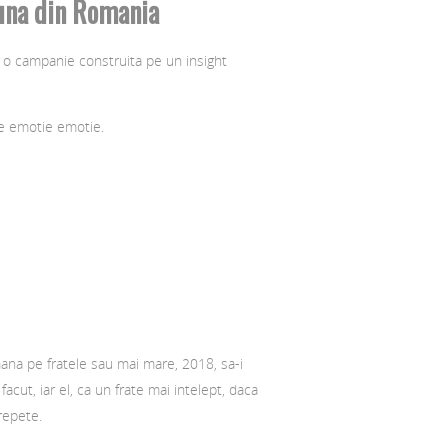
 una din Romania
 o campanie construita pe un insight
e emotie emotie.
mana pe fratele sau mai mare, 2018, sa-i
cut, iar el, ca un frate mai intelept, daca
repete.