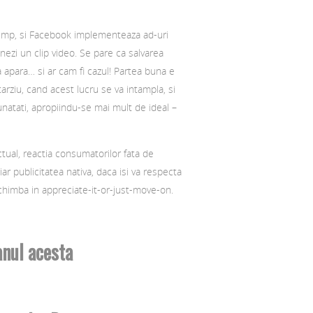
timp, si Facebook implementeaza ad-uri
nezi un clip video. Se pare ca salvarea
sa apara… si ar cam fi cazul! Partea buna e
arziu, cand acest lucru se va intampla, si
unatati, apropiindu-se mai mult de ideal –
tual, reactia consumatorilor fata de
iar publicitatea nativa, daca isi va respecta
chimba in appreciate-it-or-just-move-on.
anul acesta