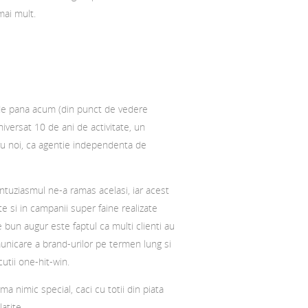
mai mult.
 de pana acum (din punct de vedere
niversat 10 de ani de activitate, un
u noi, ca agentie independenta de
ntuziasmul ne-a ramas acelasi, iar acest
ate si in campanii super faine realizate
e bun augur este faptul ca multi clienti au
unicare a brand-urilor pe termen lung si
utii one-hit-win.
ma nimic special, caci cu totii din piata
atite.