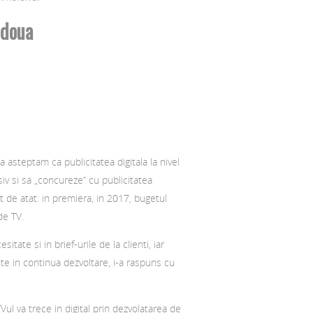
 doua
a asteptam ca publicitatea digitala la nivel
iv si sa „concureze” cu publicitatea
lt de atat: in premiera, in 2017, bugetul
de TV.
tate si in brief-urile de la clienti, iar
te in continua dezvoltare, i-a raspuns cu
ul va trece in digital prin dezvolatarea de