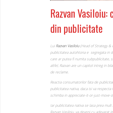
Razvan Vasiloiu:
din publicitate
Lui
Razvan Vasiloiu
(Head of Strategy & c
publicitatea autohtona e segregata in do
care ar putea fi numita subpublicitate, 
altfel, Razvan are un capitol intreg in b
de reclame.
Reactia consumatorilor fata de publicitat
publicitatea nativa, daca isi va respecta
schimba in appreciate-it-or-just-move-o
Iar publicitatea nativa se lasa prea mult
Razvan Vasiloiu, va deveni cu adevarat i