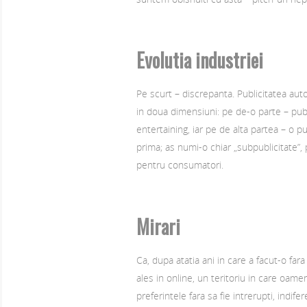
Evolutia industriei
Pe scurt – discrepanta. Publicitatea aut
in doua dimensiuni: pe de-o parte – publi
entertaining, iar pe de alta partea – o p
prima; as numi-o chiar „subpublicitate”, 
pentru consumatori.
Mirari
Ca, dupa atatia ani in care a facut-o far
ales in online, un teritoriu in care oamen
preferintele fara sa fie intrerupti, ind