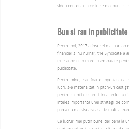
video content din ce in ce mai bun… si 
Bun si rau in publicitate
Pentru noi, 2017 a fost cel mai bun an
financiar si nu numai), the Syndicate a a
milestone cu o mare insemnatate pentr
publicitate.
Pentru mine, este foarte important ca e
lucru s-a materializat in pitch-uri castig
pentru clientii existenti. Inca un lucru d
inteles importanta unei strategii de com
parca nu mai viseaza asa de mult la exec
Ca lucruri mai putin bune, dar pana la ur
suntem obisnuiti cu asta – pitch-uri nepl