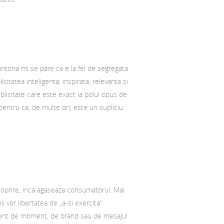
ohtona mi se pare ca e la fel de segregata
citatea inteligenta, inspirata, relevanta si
ublicitate care este exact la polul opus de
pentru ca, de multe ori, este un supliciu
a oprire, inca agaseaza consumatorul. Mai
ii vor libertatea de „a-si exercita”
iferent de moment, de brand sau de mesajul