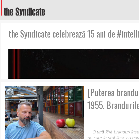
the Syndicate celebrează 15 ani de #intell
[Puterea branduri
1955. Brandurile
O țară fără branduri însea
pe care le stabilesc cu oam