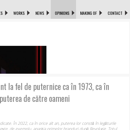
ES
WORKS
NEWS
OPINIONS
MAKING OF
CONTACT
t la fel de puternice ca în 1973, ca în
 puterea de către oameni
icate. În 2022, ca în orice alt an, puterea lor constă în legăturile
tește, de exemplu, apariția primelor branduri după Revoluție. Totul