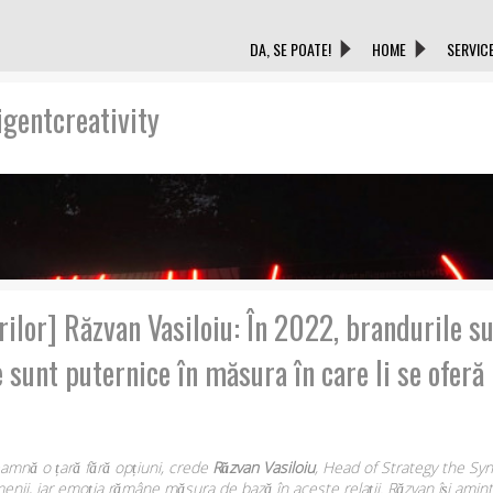
DA, SE POATE!
HOME
SERVIC
igentcreativity
read more
lor] Răzvan Vasiloiu: În 2022, brandurile sun
 sunt puternice în măsura în care li se oferă
mnă o țară fără opțiuni, crede
Răzvan Vasiloiu
, Head of Strategy the Synd
enii, iar emoția rămâne măsura de bază în aceste relații. Răzvan își amin